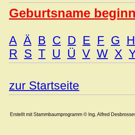
Geburtsname beginn
A
Ä
B
C
D
E
F
G
H
R
S
T
U
Ü
V
W
X
zur Startseite
Erstellt mit Stammbaumprogramm © Ing. Alfred Desbrosse