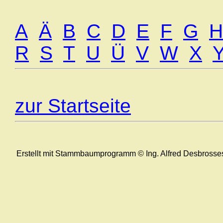
A
Ä
B
C
D
E
F
G
H
R
S
T
U
Ü
V
W
X
zur Startseite
Erstellt mit Stammbaumprogramm © Ing. Alfred Desbrosse