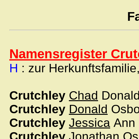
F
Namensregister Crut
H
: zur Herkunftsfamilie
Crutchley
Chad
Donal
Crutchley
Donald
Osbo
Crutchley
Jessica
Ann
Crutchley
Jonathan
Os