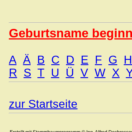
Geburtsname beginn
A
Ä
B
C
D
E
F
G
H
R
S
T
U
Ü
V
W
X
zur Startseite