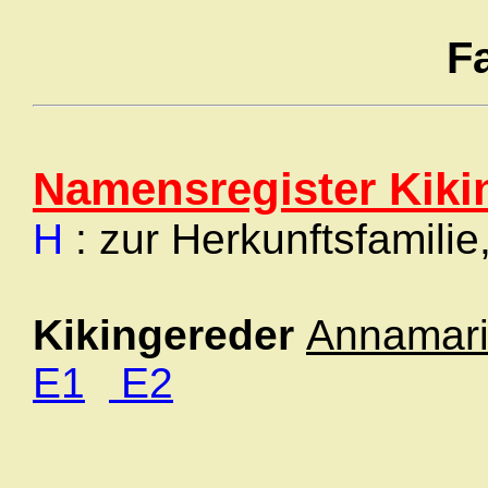
F
Namensregister Kiki
H
: zur Herkunftsfamilie
Kikingereder
Annamar
E1
E2