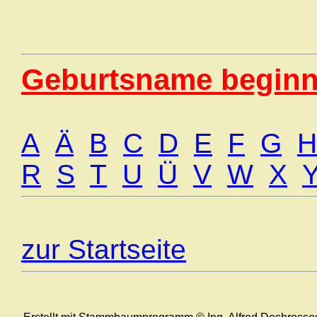
Geburtsname beginn
A
Ä
B
C
D
E
F
G
H
R
S
T
U
Ü
V
W
X
zur Startseite