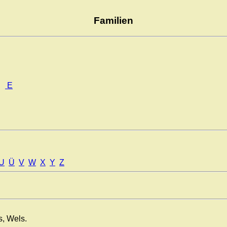
Familien
E
U
Ü
V
W
X
Y
Z
s, Wels.