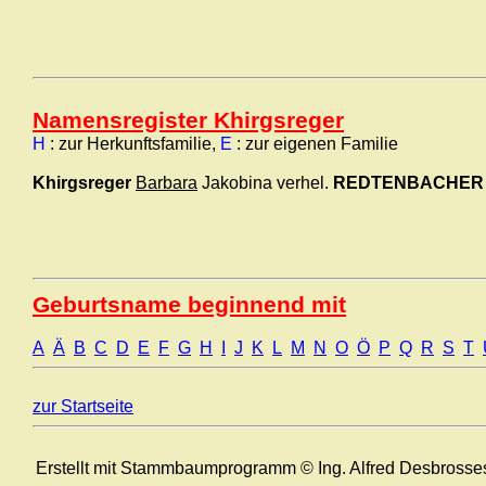
Namensregister Khirgsreger
H
: zur Herkunftsfamilie,
E
: zur eigenen Familie
Khirgsreger
Barbara
Jakobina verhel.
REDTENBACHER
Geburtsname beginnend mit
A
Ä
B
C
D
E
F
G
H
I
J
K
L
M
N
O
Ö
P
Q
R
S
T
zur Startseite
Erstellt mit Stammbaumprogramm © Ing. Alfred Desbrosse