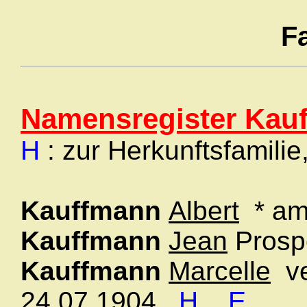
F
Namensregister Kau
H
: zur Herkunftsfamilie
Kauffmann
Albert
* am
Kauffmann
Jean
Prosp
Kauffmann
Marcelle
ve
24.07.1904
H
E