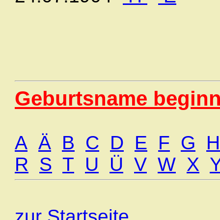
Geburtsname beginn
A
Ä
B
C
D
E
F
G
H
R
S
T
U
Ü
V
W
X
zur Startseite