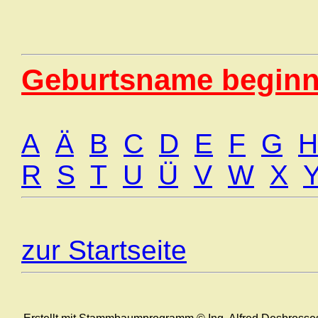
Geburtsname beginn
A
Ä
B
C
D
E
F
G
H
R
S
T
U
Ü
V
W
X
zur Startseite