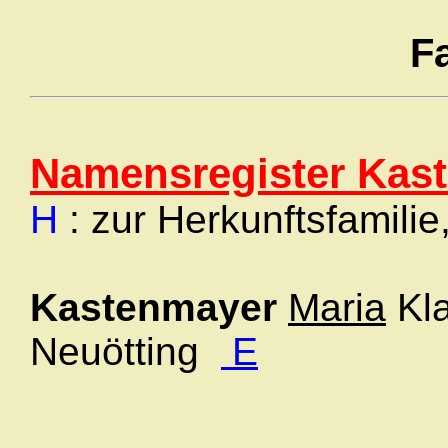
F
Namensregister Kas
H
: zur Herkunftsfamilie
Kastenmayer
Maria
Kla
Neuötting
E