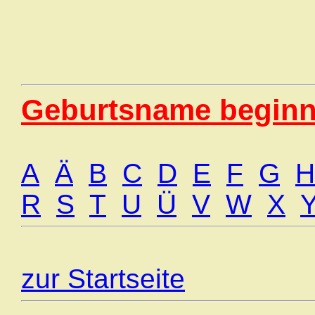
Geburtsname beginn
A
Ä
B
C
D
E
F
G
H
R
S
T
U
Ü
V
W
X
zur Startseite