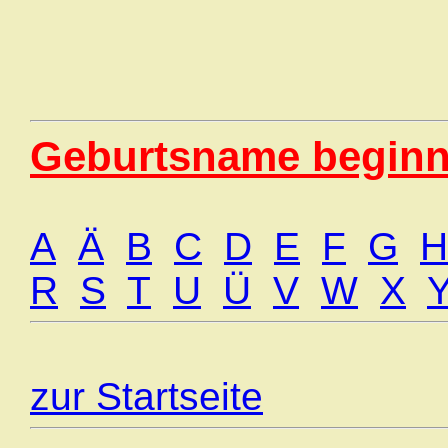
Geburtsname beginn
A
Ä
B
C
D
E
F
G
H
R
S
T
U
Ü
V
W
X
zur Startseite