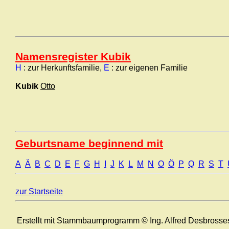
Namensregister Kubik
H
: zur Herkunftsfamilie,
E
: zur eigenen Familie
Kubik
Otto
Geburtsname beginnend mit
A
Ä
B
C
D
E
F
G
H
I
J
K
L
M
N
O
Ö
P
Q
R
S
T
zur Startseite
Erstellt mit Stammbaumprogramm © Ing. Alfred Desbrosse