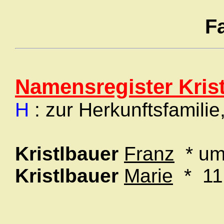
F
Namensregister Kris
H
: zur Herkunftsfamilie
Kristlbauer
Franz
* u
Kristlbauer
Marie
* 11