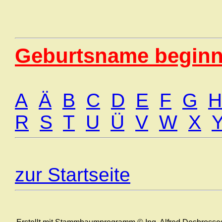
Geburtsname beginn
A
Ä
B
C
D
E
F
G
H
R
S
T
U
Ü
V
W
X
zur Startseite