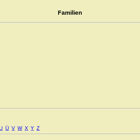
Familien
U
Ü
V
W
X
Y
Z