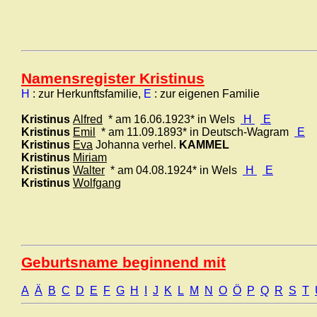
Namensregister Kristinus
H
: zur Herkunftsfamilie,
E
: zur eigenen Familie
Kristinus
Alfred
* am 16.06.1923* in Wels
H
E
Kristinus
Emil
* am 11.09.1893* in Deutsch-Wagram
E
Kristinus
Eva
Johanna verhel.
KAMMEL
Kristinus
Miriam
Kristinus
Walter
* am 04.08.1924* in Wels
H
E
Kristinus
Wolfgang
Geburtsname beginnend mit
A
Ä
B
C
D
E
F
G
H
I
J
K
L
M
N
O
Ö
P
Q
R
S
T