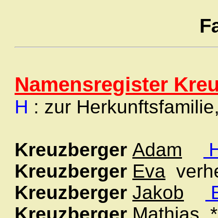
F
Namensregister Kre
H
: zur Herkunftsfamilie
Kreuzberger
Adam
Kreuzberger
Eva
verh
Kreuzberger
Jakob
Kreuzberger
Mathias
*