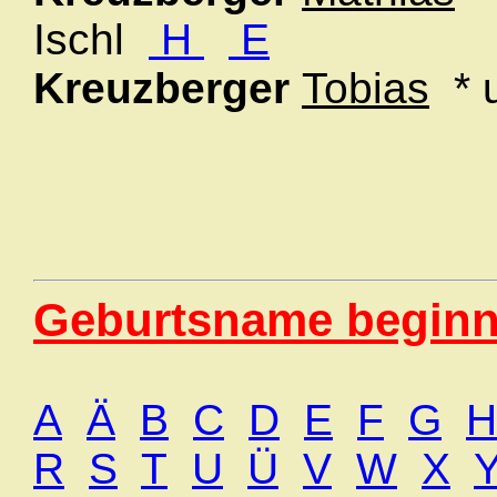
Ischl
H
E
Kreuzberger
Tobias
* 
Geburtsname beginn
A
Ä
B
C
D
E
F
G
H
R
S
T
U
Ü
V
W
X