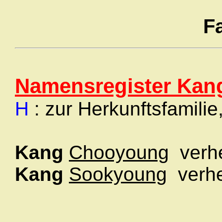
F
Namensregister Kan
H
: zur Herkunftsfamilie
Kang
Chooyoung
verh
Kang
Sookyoung
verhe