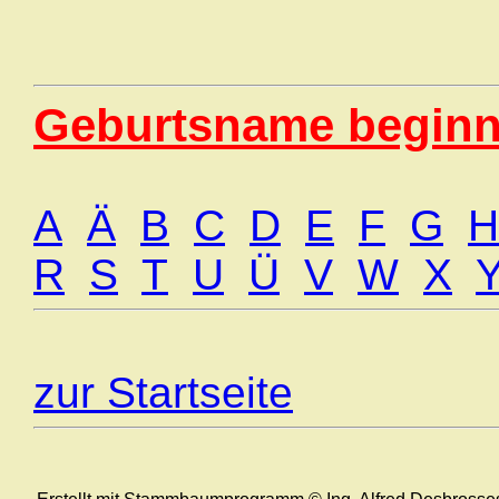
Geburtsname beginn
A
Ä
B
C
D
E
F
G
H
R
S
T
U
Ü
V
W
X
zur Startseite