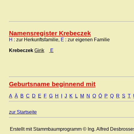
Namensregister Krebeczek
H
: zur Herkunftsfamilie,
E
: zur eigenen Familie
Krebeczek
Girik
E
Geburtsname beginnend mit
A
Ä
B
C
D
E
F
G
H
I
J
K
L
M
N
O
Ö
P
Q
R
S
T
zur Startseite
Erstellt mit Stammbaumprogramm © Ing. Alfred Desbrosse