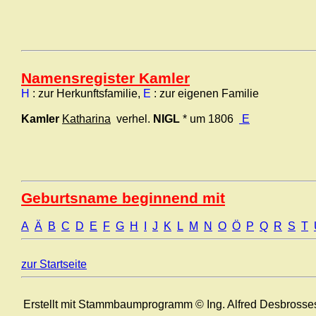
Namensregister Kamler
H
: zur Herkunftsfamilie,
E
: zur eigenen Familie
Kamler
Katharina
verhel.
NIGL
* um 1806
E
Geburtsname beginnend mit
A
Ä
B
C
D
E
F
G
H
I
J
K
L
M
N
O
Ö
P
Q
R
S
T
zur Startseite
Erstellt mit Stammbaumprogramm © Ing. Alfred Desbrosse