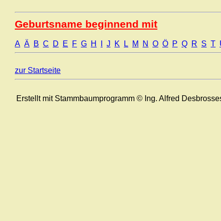
Geburtsname beginnend mit
A
Ä
B
C
D
E
F
G
H
I
J
K
L
M
N
O
Ö
P
Q
R
S
T
zur Startseite
Erstellt mit Stammbaumprogramm © Ing. Alfred Desbrosse