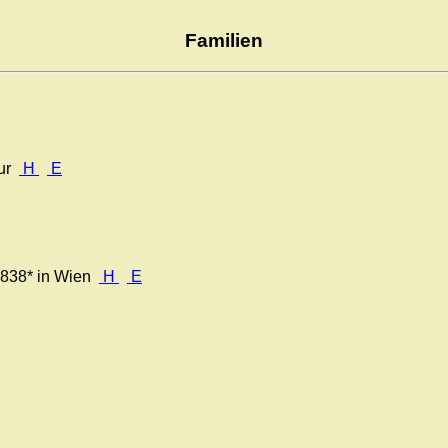
Familien
hur
H
E
1838* in Wien
H
E