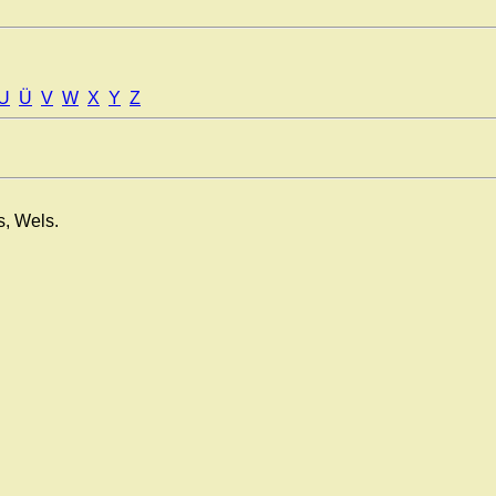
U
Ü
V
W
X
Y
Z
s, Wels.