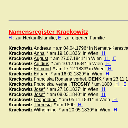
Namensregister Krackowitz
H
: zur Herkunftsfamilie,
E
: zur eigenen Familie
Krackowitz
Andreas
* am 04.04.1796* in Nemeth-Kerest
Krackowitz
Anna
* am 19.10.1836* in Wien
H
Krackowitz
August
* am 27.07.1841* in Wien
H
E
Krackowitz
Ägidius
* am 10.12.1834* in Wien
H
Krackowitz
Edmund
* am 17.12.1833* in Wien
H
Krackowitz
Eduard
* am 16.02.1829* in Wien
H
Krackowitz
Franciska
Romana verhel.
DENK
* am 23.11.
Krackowitz
Franciska
verhel.
TROSNY
* um 1800
H
E
Krackowitz
Josef
* am 27.10.1827* in Wien
H
Krackowitz
Josef
* am 08.03.1840* in Wien
H
Krackowitz
Leopoldine
* am 05.11.1831* in Wien
H
Krackowitz
Theresia
* um 1800
H
Krackowitz
Wilhelmine
* am 20.05.1830* in Wien
H