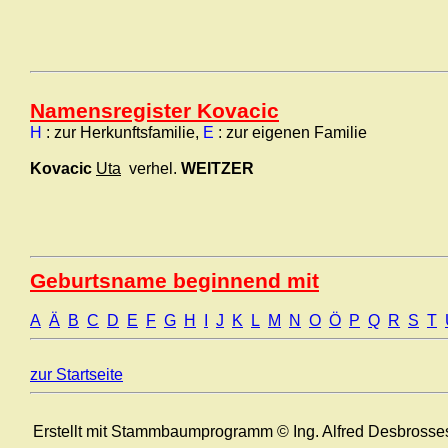
Namensregister Kovacic
H
: zur Herkunftsfamilie,
E
: zur eigenen Familie
Kovacic
Uta
verhel.
WEITZER
Geburtsname beginnend mit
A
Ä
B
C
D
E
F
G
H
I
J
K
L
M
N
O
Ö
P
Q
R
S
T
zur Startseite
Erstellt mit Stammbaumprogramm © Ing. Alfred Desbrosse