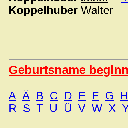
Koppelhuber
Walter
Geburtsname beginn
A
Ä
B
C
D
E
F
G
H
R
S
T
U
Ü
V
W
X