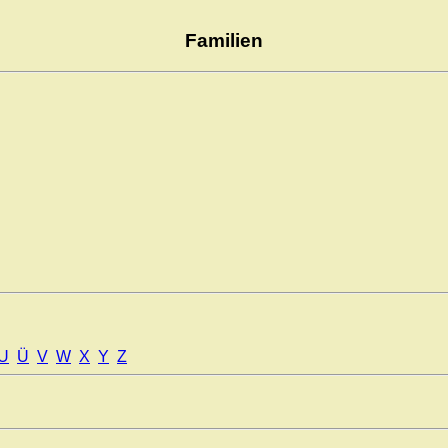
Familien
U
Ü
V
W
X
Y
Z