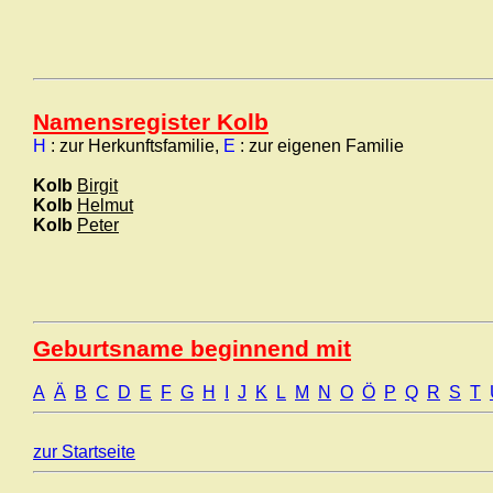
Namensregister Kolb
H
: zur Herkunftsfamilie,
E
: zur eigenen Familie
Kolb
Birgit
Kolb
Helmut
Kolb
Peter
Geburtsname beginnend mit
A
Ä
B
C
D
E
F
G
H
I
J
K
L
M
N
O
Ö
P
Q
R
S
T
zur Startseite