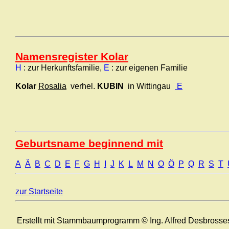
Namensregister Kolar
H
: zur Herkunftsfamilie,
E
: zur eigenen Familie
Kolar
Rosalia
verhel.
KUBIN
in Wittingau
E
Geburtsname beginnend mit
A
Ä
B
C
D
E
F
G
H
I
J
K
L
M
N
O
Ö
P
Q
R
S
T
zur Startseite
Erstellt mit Stammbaumprogramm © Ing. Alfred Desbrosse