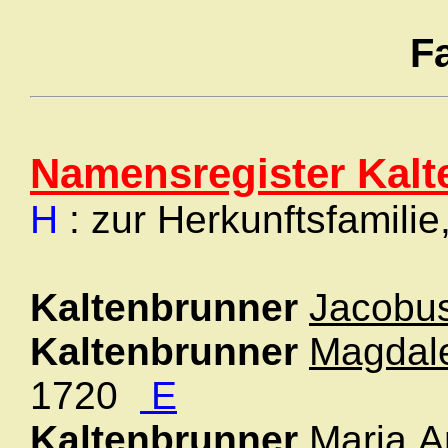
F
Namensregister Kalt
H
: zur Herkunftsfamilie
Kaltenbrunner
Jacobu
Kaltenbrunner
Magdal
1720
E
Kaltenbrunner
Maria
An