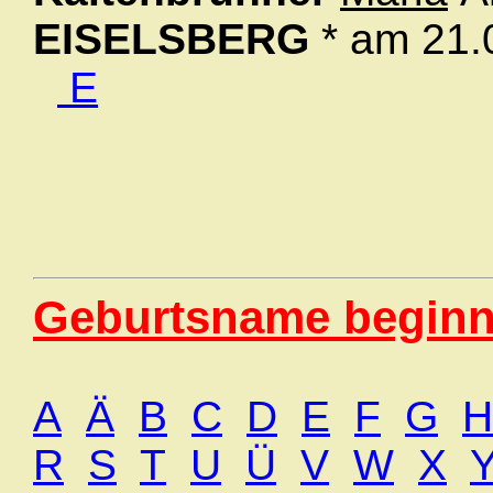
EISELSBERG
* am 21.
E
Geburtsname beginn
A
Ä
B
C
D
E
F
G
H
R
S
T
U
Ü
V
W
X