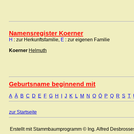
Namensregister Koerner
H
: zur Herkunftsfamilie,
E
: zur eigenen Familie
Koerner
Helmuth
Geburtsname beginnend mit
A
Ä
B
C
D
E
F
G
H
I
J
K
L
M
N
O
Ö
P
Q
R
S
T
zur Startseite
Erstellt mit Stammbaumprogramm © Ing. Alfred Desbrosse