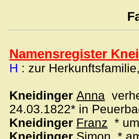
F
Namensregister Knei
H
: zur Herkunftsfamilie
Kneidinger
Anna
verhe
24.03.1822* in Peuer
Kneidinger
Franz
* um
Kneidinger
Simon
* am