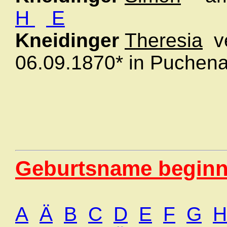
H
E
Kneidinger
Theresia
ve
06.09.1870* in Puche
Geburtsname beginn
A
Ä
B
C
D
E
F
G
H