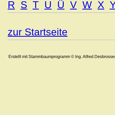
R
S
T
U
Ü
V
W
X
zur Startseite
Erstellt mit Stammbaumprogramm © Ing. Alfred Desbrosse