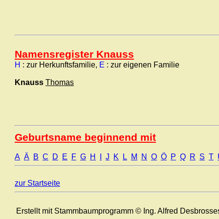
Namensregister Knauss
H
: zur Herkunftsfamilie,
E
: zur eigenen Familie
Knauss
Thomas
Geburtsname beginnend mit
A
Ä
B
C
D
E
F
G
H
I
J
K
L
M
N
O
Ö
P
Q
R
S
T
zur Startseite
Erstellt mit Stammbaumprogramm © Ing. Alfred Desbrosse