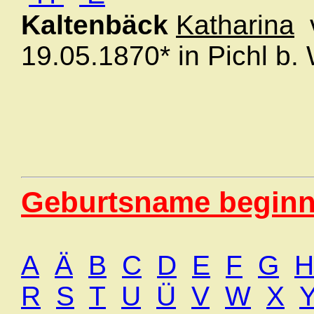
Kaltenbäck
Katharina
v
19.05.1870* in Pichl b
Geburtsname beginn
A
Ä
B
C
D
E
F
G
H
R
S
T
U
Ü
V
W
X