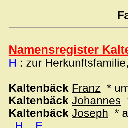
F
Namensregister Kalt
H
: zur Herkunftsfamilie
Kaltenbäck
Franz
* um
Kaltenbäck
Johannes
*
Kaltenbäck
Joseph
* a
H
E