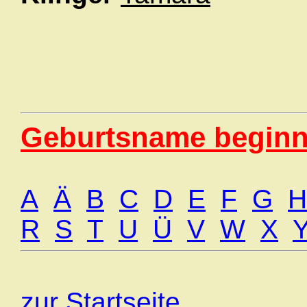
Geburtsname beginn
A
Ä
B
C
D
E
F
G
H
R
S
T
U
Ü
V
W
X
zur Startseite