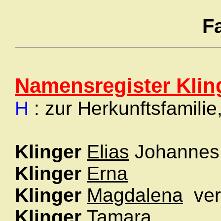
F
Namensregister Klin
H
: zur Herkunftsfamilie
Klinger
Elias
Johanne
Klinger
Erna
Klinger
Magdalena
ver
Klinger
Tamara