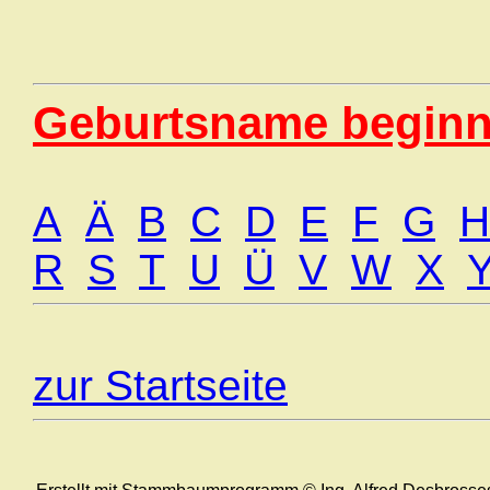
Geburtsname beginn
A
Ä
B
C
D
E
F
G
H
R
S
T
U
Ü
V
W
X
zur Startseite