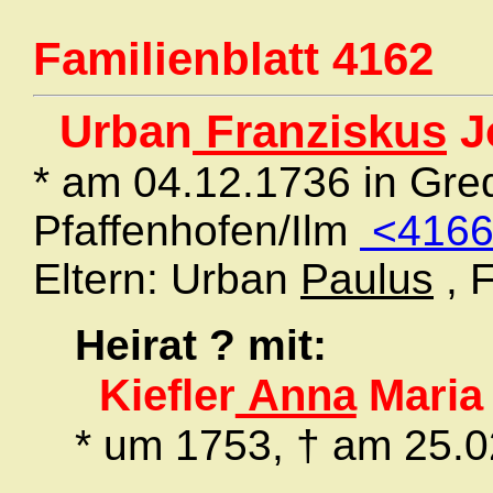
Familienblatt 4162
Urban
Franziskus
J
* am 04.12.1736 in Gre
Pfaffenhofen/Ilm
<4166
Eltern: Urban
Paulus
, 
Heirat
?
mit:
Kiefler
Anna
Maria
* um 1753, † am 25.0