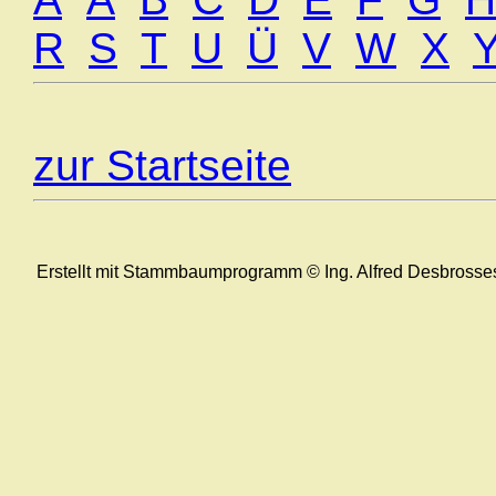
R
S
T
U
Ü
V
W
X
zur Startseite
Erstellt mit Stammbaumprogramm © Ing. Alfred Desbrosse