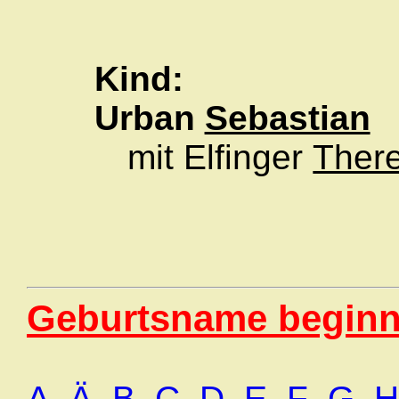
Kind:
Urban
Sebastian
mit Elfinger
Ther
Geburtsname beginn
A
Ä
B
C
D
E
F
G
H