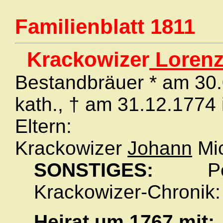
Familienblatt 1811
Krackowizer
Loren
Bestandbräuer * am 30.0
kath., † am 31.12.1774 
Eltern:
Krackowizer
Johann
Mic
SONSTIGES:
Pers
Krackowizer-Chronik: 
Heirat
um 1767
mit: