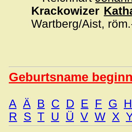
Krackowizer
Kath
Wartberg/Aist, röm.
Geburtsname beginn
A
Ä
B
C
D
E
F
G
H
R
S
T
U
Ü
V
W
X