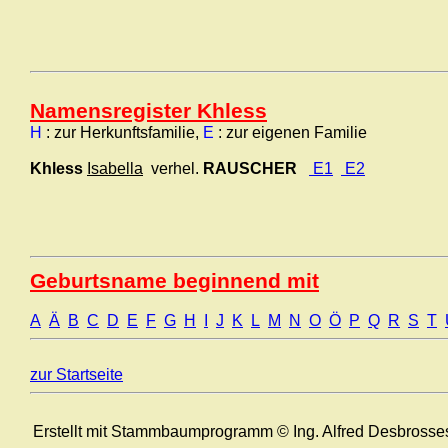
Namensregister Khless
H
: zur Herkunftsfamilie,
E
: zur eigenen Familie
Khless
Isabella
verhel.
RAUSCHER
E1
E2
Geburtsname beginnend mit
A
Ä
B
C
D
E
F
G
H
I
J
K
L
M
N
O
Ö
P
Q
R
S
T
zur Startseite
Erstellt mit Stammbaumprogramm © Ing. Alfred Desbrosse