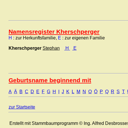
Namensregister Kherschperger
H
: zur Herkunftsfamilie,
E
: zur eigenen Familie
Kherschperger
Stephan
H
E
Geburtsname beginnend mit
A
Ä
B
C
D
E
F
G
H
I
J
K
L
M
N
O
Ö
P
Q
R
S
T
zur Startseite
Erstellt mit Stammbaumprogramm © Ing. Alfred Desbrosse