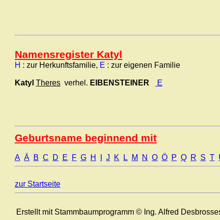
Namensregister Katyl
H
: zur Herkunftsfamilie,
E
: zur eigenen Familie
Katyl
Theres
verhel.
EIBENSTEINER
E
Geburtsname beginnend mit
A
Ä
B
C
D
E
F
G
H
I
J
K
L
M
N
O
Ö
P
Q
R
S
T
zur Startseite
Erstellt mit Stammbaumprogramm © Ing. Alfred Desbrosse