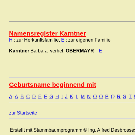
Namensregister Karntner
H
: zur Herkunftsfamilie,
E
: zur eigenen Familie
Karntner
Barbara
verhel.
OBERMAYR
E
Geburtsname beginnend mit
A
Ä
B
C
D
E
F
G
H
I
J
K
L
M
N
O
Ö
P
Q
R
S
T
zur Startseite
Erstellt mit Stammbaumprogramm © Ing. Alfred Desbrosse