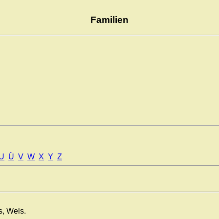
Familien
U
Ü
V
W
X
Y
Z
s, Wels.