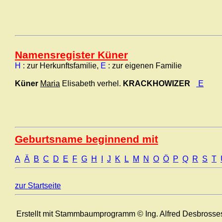
Namensregister Küner
H
: zur Herkunftsfamilie,
E
: zur eigenen Familie
Küner
Maria
Elisabeth verhel.
KRACKHOWIZER
E
Geburtsname beginnend mit
A
Ä
B
C
D
E
F
G
H
I
J
K
L
M
N
O
Ö
P
Q
R
S
T
zur Startseite
Erstellt mit Stammbaumprogramm © Ing. Alfred Desbrosse