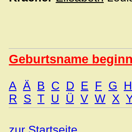
Geburtsname beginn
A
Ä
B
C
D
E
F
G
H
R
S
T
U
Ü
V
W
X
zur Startseite