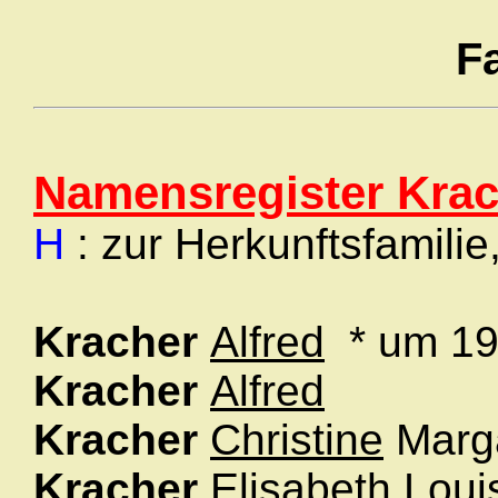
F
Namensregister Krac
H
: zur Herkunftsfamilie
Kracher
Alfred
* um 1
Kracher
Alfred
Kracher
Christine
Marg
Kracher
Elisabeth
Loui