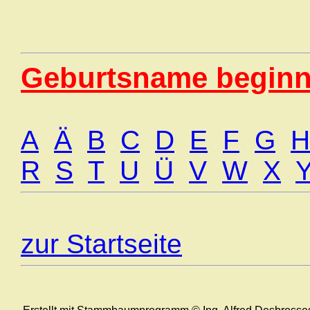
Geburtsname beginn
A
Ä
B
C
D
E
F
G
H
R
S
T
U
Ü
V
W
X
zur Startseite