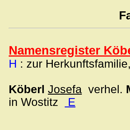
F
Namensregister Köbe
H
: zur Herkunftsfamilie
Köberl
Josefa
verhel.
in Wostitz
E