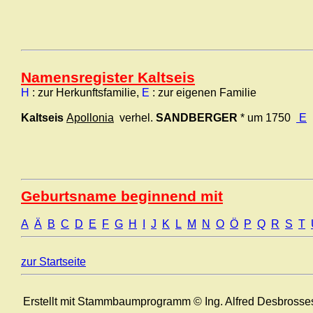
Namensregister Kaltseis
H
: zur Herkunftsfamilie,
E
: zur eigenen Familie
Kaltseis
Apollonia
verhel.
SANDBERGER
* um 1750
E
Geburtsname beginnend mit
A
Ä
B
C
D
E
F
G
H
I
J
K
L
M
N
O
Ö
P
Q
R
S
T
zur Startseite
Erstellt mit Stammbaumprogramm © Ing. Alfred Desbrosse